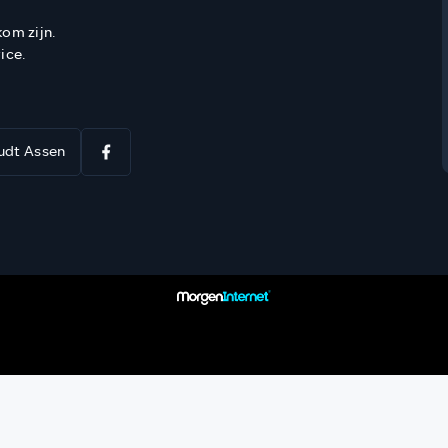
kom zijn.
ice.
udt Assen