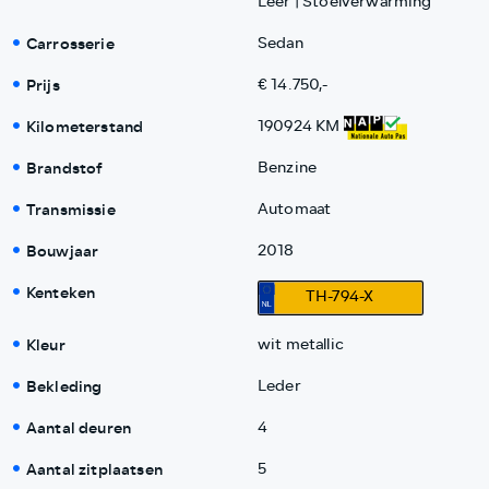
Leer | Stoelverwarming
Carrosserie
Sedan
Prijs
€ 14.750,-
Kilometerstand
190924 KM
Brandstof
Benzine
Transmissie
Automaat
Bouwjaar
2018
Kenteken
TH-794-X
Kleur
wit metallic
Bekleding
Leder
Aantal deuren
4
Aantal zitplaatsen
5