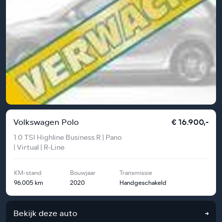
Volkswagen Polo
€ 16.900,-
1.0 TSI Highline Business R | Pano
| Virtual | R-Line
KM-stand
Bouwjaar
Transmissie
96.005 km
2020
Handgeschakeld
Bekijk deze auto