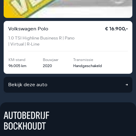
Volkswagen Polo
€ 16.900,-
1.0 TSI Highline Business R | Pano
| Virtual | R-Line
KM-stand
Bouwjaar
Transmissie
96.005 km
2020
Handgeschakeld
Bekijk deze auto