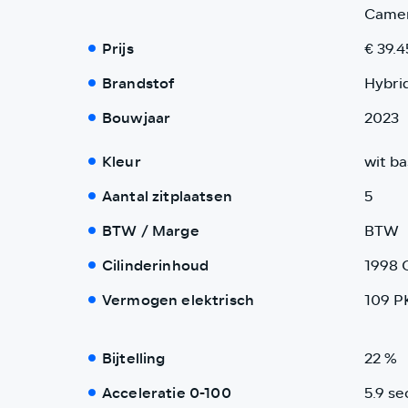
Camer
Prijs
€ 39.4
Brandstof
Hybri
Bouwjaar
2023
Kleur
wit ba
Aantal zitplaatsen
5
BTW / Marge
BTW
Cilinderinhoud
1998 
Vermogen elektrisch
109 P
Bijtelling
22 %
Acceleratie 0-100
5.9 se