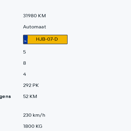
31980 KM
Automaat
HJB-07-D
5
8
4
292 PK
lgens
52 KM
230 km/h
1800 KG