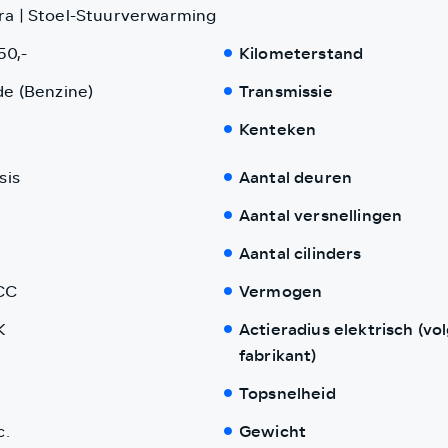
a | Stoel-Stuurverwarming
50,-
Kilometerstand
de (Benzine)
Transmissie
Kenteken
sis
Aantal deuren
Aantal versnellingen
Aantal cilinders
CC
Vermogen
K
Actieradius elektrisch (vo
fabrikant)
Topsnelheid
c.
Gewicht