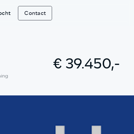
ocht
Contact
€ 39.450,-
ming