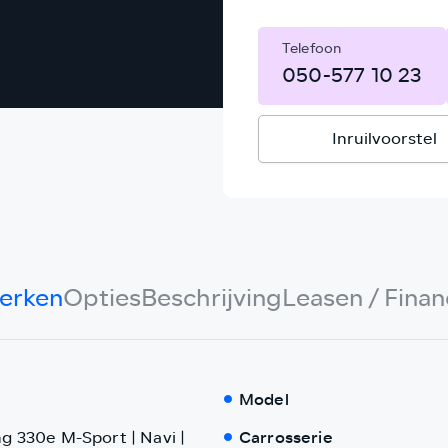
Telefoon
050-577 10 23
Inruilvoorstel
erken
Opties
Beschrijving
Leasen / Finan
Model
g 330e M-Sport | Navi |
Carrosserie